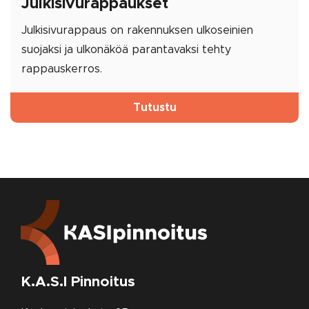
Jul­ki­si­vu­rap­pauk­set
Julkisivurappaus on rakennuksen ulkoseinien
suojaksi ja ulkonäköä parantavaksi tehty
rappauskerros.
Tutustu
K.A.S.I Pinnoitus