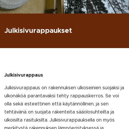
Jul­ki­si­vu­rap­pauk­set
Julkisivurappaus
Julkisivurappaus on rakennuksen ulkoseinien suojaksi ja
ulkonäköä parantavaksi tehty rappauskerros. Se voi
olla sekä esteettinen että käytännöllinen, ja sen
tehtävänä on suojata rakenteita sääolosuhteilta ja
ulkoisilta rasituksilta. Julkisivurappauksella on myös
merkitystä rakennuksen lämpöeristyksessä ja