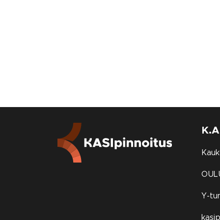
K.A
Kauk
OUL
Y-tu
kasi