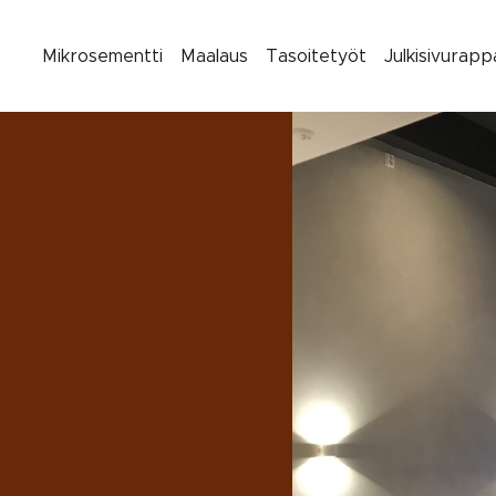
Mikrosementti
Maalaus
Tasoitetyöt
Julkisivurap