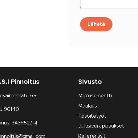
.S.I Pinnoitus
Sivusto
ovainionkatu 65
Mikrosementti
Maalaus
U 90140
Tasoitetyöt
nnus: 3439527-4
Julkisivurappaukset
Referenssit
pinnoitus@gmail.com