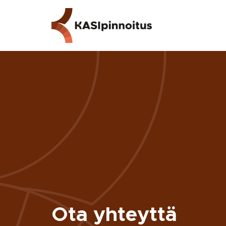
Siirry
suoraan
sisältöön
Ota yhteyttä