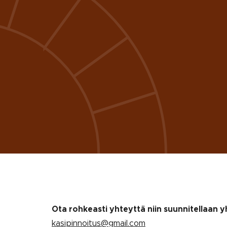
Ota rohkeasti yhteyttä niin suunnitellaan
kasipinnoitus@gmail.com